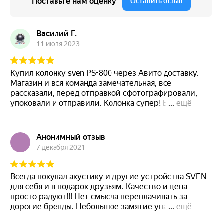
есть, двухполюсный
Индивидуальные выключатели розеток
нет
Защита модемной линии
нет
Ток срабатывания термопредохранителя, А
>10
>16
Влажность воздуха
не более 65 %