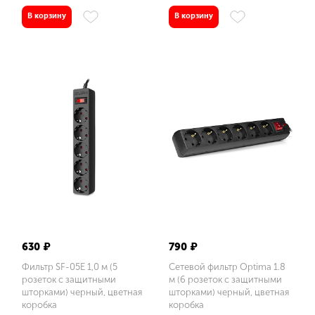
1
В корзину
В корзину
1,8
3
Длина кабеля, м
5
Номинальное напряжение, В
~ 250
Номинальное напряжение, В
630 ₽
790 ₽
230
Фильтр SF-05E 1,0 м (5
Сетевой фильтр Optima 1.8
~ 250
розеток с защитными
м (6 розеток с защитными
шторками) черный, цветная
шторками) черный, цветная
коробка
коробка