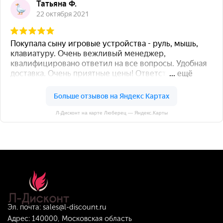
Л-Дисконт на карте Люберец — Яндекс.Карты
Эл. почта:
sales@l-discount.ru
Адрес: 140000, Московская область