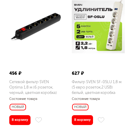
До
Бренд
SVEN
456 ₽
627 ₽
Сетевой фильтр SVEN
Фильтр SVEN SF-05LU 1,8 м
Цвет
Optima 1,8 м (6 розеток,
(5 евро розеток,2 USB)
черный, цветная коробка)
белый, цветная коробка
белый
Состояние товара
Состояние товара
черный
НОВЫЙ
НОВЫЙ
черный, серый
В корзину
В корзину
Размеры изделия, мм