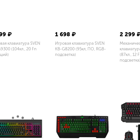
99 ₽
1 698 ₽
2 299 
вая клавиатура SVEN
Игровая клавиатура SVEN
Механичес
9300 (104кл., 20 Fn
KB-G8200 (95кл, ПО, RGB-
клавиатур
ций)
подсветка)
(87кл., 12
подсветка
орзину
В корзину
В корзин