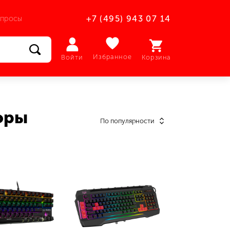
опросы
+7 (495) 943 07 14
Избранное
Войти
Корзина
оры
По популярности