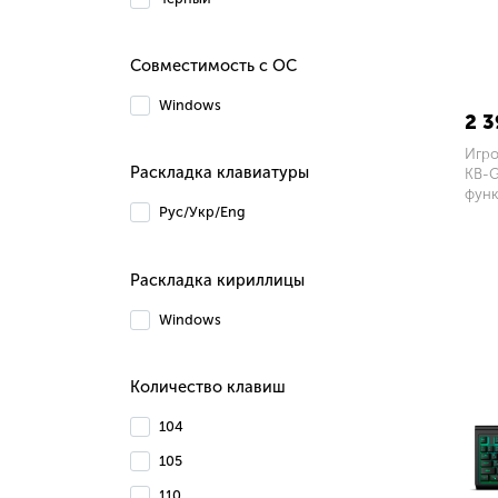
Совместимость с ОС
Windows
2 3
Игро
Раскладка клавиатуры
KB-G
функ
Рус/Укр/Eng
В к
Раскладка кириллицы
Windows
Количество клавиш
104
105
110