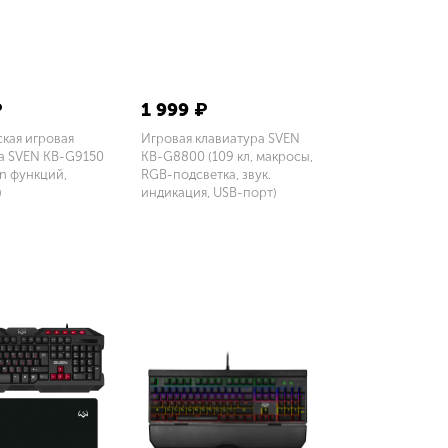
₽
1 999 ₽
кая игровая
Игровая клавиатура SVEN
а SVEN KB-G9150
KB-G8800 (109 кл, макросы,
 Fn функций,
RGB-подсветка, звук.
)
индикация, USB-порт)
у
В корзину