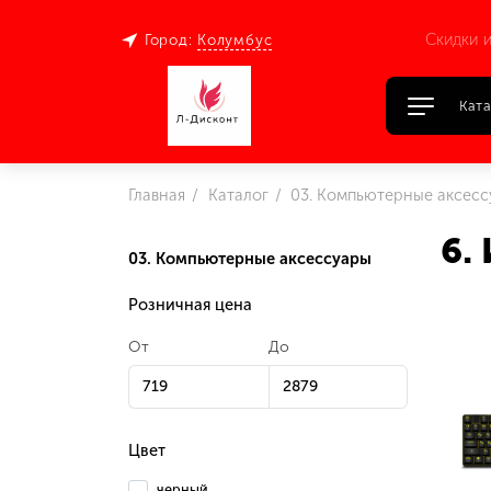
Скидки и
Город:
Колумбус
Ката
Главная
Каталог
03. Компьютерные аксес
6.
03. Компьютерные аксессуары
Розничная цена
От
До
Цвет
черный