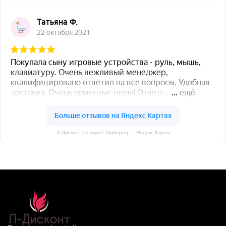
Л-Дисконт на карте Люберец — Яндекс.Карты