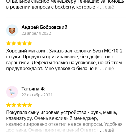
порт для контроля работы ИБП
Тип ИБП
линейно-интерактивный
Тип нагрузки
компьютер, монитор
Мощность полная, ВА
≤ 650
Мощность активная, Вт
≤ 390
Максимальная нагрузка, Вт
≤ 390
Уровень входного напряжения, В
~ 175 - 280 ± 3%
Уровень выходного напряжения, В
~ 220 ± 10 %
Форма выходного
аппроксимированная
напряжения
синусоида
AVR (авторегулятор напряжения)
есть
Типовое время переключения, мс
≤ 10
Эффективность, %
80
Входная частота, Гц
50
Рабочая частота,
50 ± 1 % (в режиме работы от
Гц
батареи)
Защита
перегрузка (AVR +25% 60 сек, BAT +10% 10 сек),