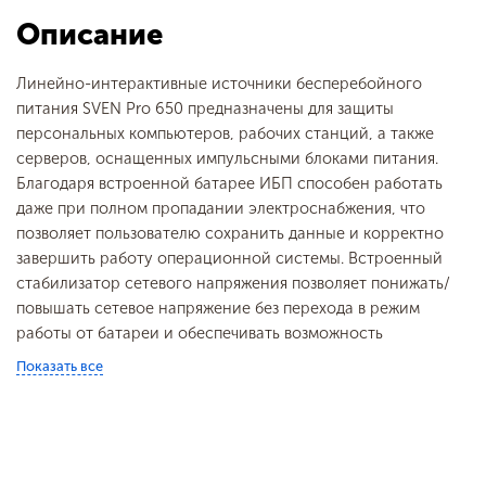
Коммуникационный
USB, RJ-45
Описание
порт
Входная вилка
1 × СЕЕ7/7
Линейно-интерактивные источники бесперебойного
Выходные розетки,
2 × CEE7/4
питания SVEN Pro 650 предназначены для защиты
шт
персональных компьютеров, рабочих станций, а также
Поддерживаемые
USB
серверов, оснащенных импульсными блоками питания.
интерфейсы
Благодаря встроенной батарее ИБП способен работать
Защита
перегрузка (AVR +25%
даже при полном пропадании электроснабжения, что
сек, BAT +10% 10 сек),
позволяет пользователю сохранить данные и корректно
короткое замыкание,
завершить работу операционной системы. Встроенный
защита от перезаряда
стабилизатор сетевого напряжения позволяет понижать/
или саморазряда
повышать сетевое напряжение без перехода в режим
батарей
работы от батареи и обеспечивать возможность
Типовое время
≤ 10
длительной непрерывной работы. Эта особенность важна
переключения, мс
Показать все
для сетей с нестабильным напряжением.
Продолжительность
3-20, в зависимости о
SVEN Pro 650 снабжен функцией «холодный старт»,
работы от батарей,
подключаемой нагруз
позволяющей принудительно включить ИБП при
мин.
отсутствии сетевого напряжения. Встроенный порт USB
Тип аккумуляторов
герметичные
позволяет производить мониторинг сети с компьютера, а
необслуживаемые