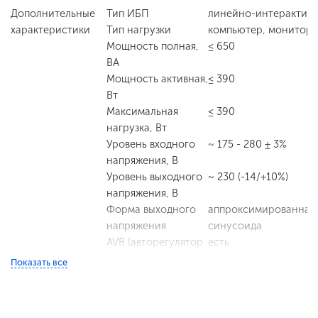
Дополнительные
Тип ИБП
линейно-интерактив
характеристики
Тип нагрузки
компьютер, монитор
Мощность полная,
≤ 650
ВА
Мощность активная,
≤ 390
Вт
Максимальная
≤ 390
нагрузка, Вт
Уровень входного
~ 175 - 280 ± 3%
напряжения, В
Уровень выходного
~ 230 (-14/+10%)
напряжения, В
Форма выходного
аппроксимированная
напряжения
синусоида
AVR (авторегулятор
есть
напряжения)
Показать все
Входная частота, Гц
50
Рабочая частота, Гц
50 ± 1 % (в режиме
работы от батареи)