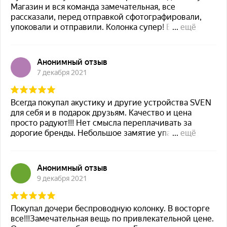
широким диапазоном входного
напряжения
Автоматическое самотестирование при
включении
Возможность включения ИБП без питания
от электросети
Функция «автостарт» при подключении/
восстановлении питания от сети
Синусоидальное выходное напряжение
при работе от батареи
Встроенный сетевой фильтр защиты от ВЧ
импульсов и помех
Две евро розетки CEE7/4 (EU) с надежной
фиксацией вилок любых типов
Защитные шторки на розетке от
посторонних предметов
Тепловая защита трансформатора
Защита подключенного оборудования
через RJ-45 порт
Подключение к компьютеру через USB