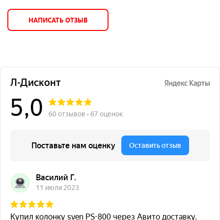
Эффективность, %
80
Температура
0 – 40
НАПИСАТЬ ОТЗЫВ
окружающей среды,
°С
Относительная
10 – 90
влажность, %
Материал корпуса
ABS-пластик
Размеры изделия (Ш
100 × 142 × 295
× В × Г), мм
Вес, кг
4,24
Цвет
черный
Срок службы
5 лет
Цвет
черный
Размеры изделия, мм
100 × 142 × 295
Особенности
Линейно-интерактивный тип ИБП
Многофункциональный LCD дисплей
Входное напряжение ~175-280В (±3%)
Выходное напряжение ~220В (+/-10%)
Встроенный стабилизатор напряжения с