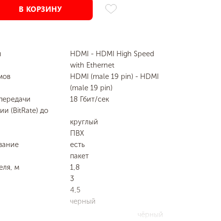
В КОРЗИНУ
я
HDMI - HDMI High Speed
with Ethernet
мов
HDMI (male 19 pin) - HDMI
(male 19 pin)
передачи
18 Гбит/сек
и (BitRate) до
круглый
ПВХ
вание
есть
пакет
еля, м
1,8
3
4,5
черный
чёрный