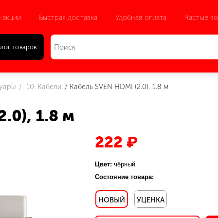
 акции
Быстрая доставка
Удобная оплата
Частые в
лог товаров
суары
10. Кабели
Кабель SVEN HDMI (2.0), 1.8 м
.0), 1.8 м
222 ₽
Цвет:
чёрный
Состояние товара:
НОВЫЙ
УЦЕНКА