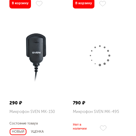
В корзину
В корзину
Тип элементов питания
ресивер: батарея AA - 1 шт.
Радиус действия, м
до 20
Выходная мощность (RMS), Вт
6
Размеры динамиков, мм
290 ₽
790 ₽
Ø 40
Микрофон SVEN MK-150
Микрофон SVEN MK-495
Воспроизведение музыки с носителей памяти
Состояние товара
Нет в
наличии
НОВЫЙ
УЦЕНКА
microSD