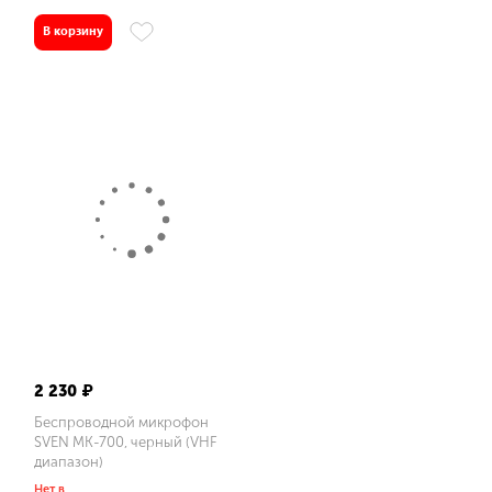
В корзину
Источник питания
литий-ионный aккумулятор: 1200 мA · час
USB: DC 5 V
2 230 ₽
Беспроводной микрофон
SVEN MK-700, черный (VHF
диапазон)
Нет в