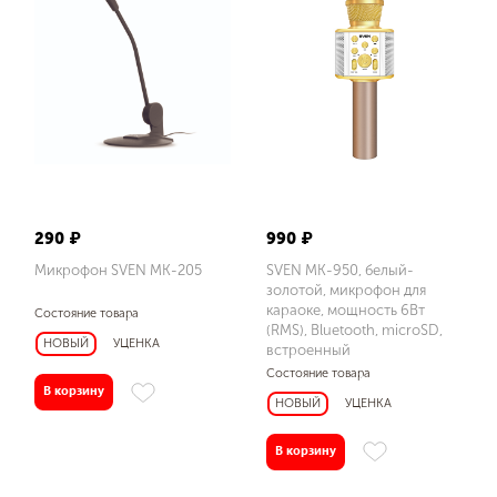
До
Интерфейс
радио/штекер - 6.3 мм
290 ₽
990 ₽
Микрофон SVEN MK-205
SVEN MK-950, белый-
Размеры изделия, мм
золотой, микрофон для
караоке, мощность 6Вт
77 × 77 × 235
Состояние товара
(RMS), Bluetooth, microSD,
НОВЫЙ
УЦЕНКА
микрофон: Ø 52 × 265, ресивер: 110 × 48 × 18
встроенный
Состояние товара
В корзину
НОВЫЙ
УЦЕНКА
Тип
В корзину
беспроводной