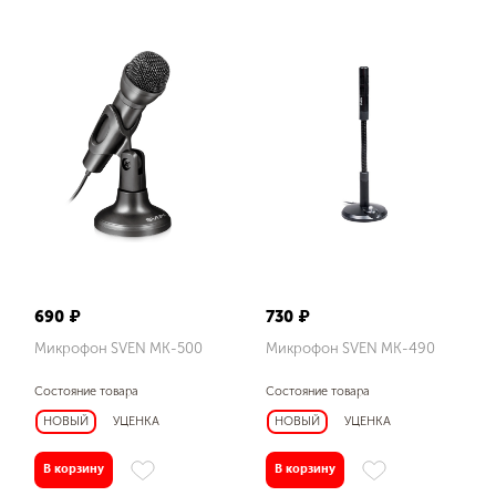
Цвет
черный
Мембрана, мм
25
Тип разъема
мини-джек Ø 3,5 мм (3 pin)
690 ₽
730 ₽
Чувствительность, дБ
Микрофон SVEN MK-500
Микрофон SVEN MK-490
60
Состояние товара
Состояние товара
–58 ± 2
НОВЫЙ
УЦЕНКА
НОВЫЙ
УЦЕНКА
–58 ± 3
В корзину
В корзину
–60 ± 3