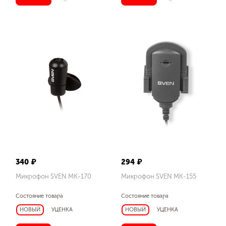
Диапазон частот микрофона, Гц
30 ‒16 000
Тип разъемов
мини-джек Ø 3,5 мм (3 pin)
Длина кабеля, м
1,8
2,4
2,4 ± 0,3
340 ₽
294 ₽
Микрофон SVEN MK-170
Микрофон SVEN MK-155
Тип элементов питания
Состояние товара
Состояние товара
микрофон: батарея AA - 2 шт.
НОВЫЙ
УЦЕНКА
НОВЫЙ
УЦЕНКА