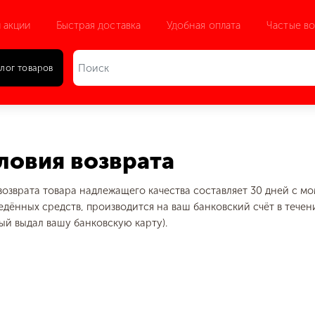
 акции
Быстрая доставка
Удобная оплата
Частые в
лог товаров
ловия возврата
возврата товара надлежащего качества составляет 30 дней с мо
едённых средств, производится на ваш банковский счёт в течени
ый выдал вашу банковскую карту).